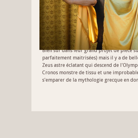
Nous avons voulu faire un spectacle vraime
permanente.
Toute l’importance a été donnée au duo de c
comme dans un gant et il leur ressemble. C
Bien sûr dans leur grand projet de pièce su
parfaitement maitrisées) mais il y a de bell
Zeus astre éclatant qui descend de l'Olymp
Cronos monstre de tissu et une improbable 
s'emparer de la mythologie grecque en donn