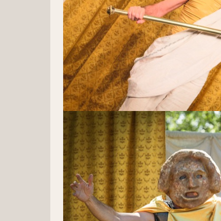
“Le clown cherche en permanence à appliquer
Dallaire
"Souviens-toi pourtant que personne ne perd un
chose dont on peut être privé, puisque c’es
MISE EN SCÈNE