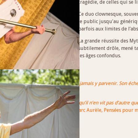
tragédie, de celles qui se 
Ce duo clownesque, souve
le public jusqu'au génériqu
parfois aux limites de l’ab
La grande réussite des Myth
subtilement drôle, mené 
les âges confondus.
 les valeurs qu’on lui insuffle sans jamais y parvenir. Son éche
e autre vie que celle qu’il vit, et qu’il n’en vit pas d’autre que 
t la seule chose que l’on possède.”
Marc Aurèle, Pensées pour 