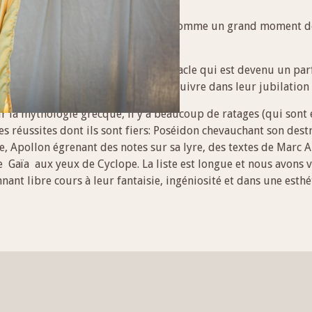
nt tout public qui puisse se vivre comme un grand moment de 
lowns et nous avons écrit un spectacle qui est devenu un parfai
’est ce qui permet au public de les suivre dans leur jubilatio
r la mythologie grecque, il y a beaucoup de ratages (qui sont 
es réussites dont ils sont fiers: Poséidon chevauchant son dest
e, Apollon égrenant des notes sur sa lyre, des textes de Marc 
Gaïa aux yeux de Cyclope. La liste est longue et nous avons ve
ant libre cours à leur fantaisie, ingéniosité et dans une esth